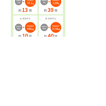
ABOUT/会社概要
商 号: 株式会社 ア イ ル
本社住所: 長崎県平戸市田平町小手田免419-1